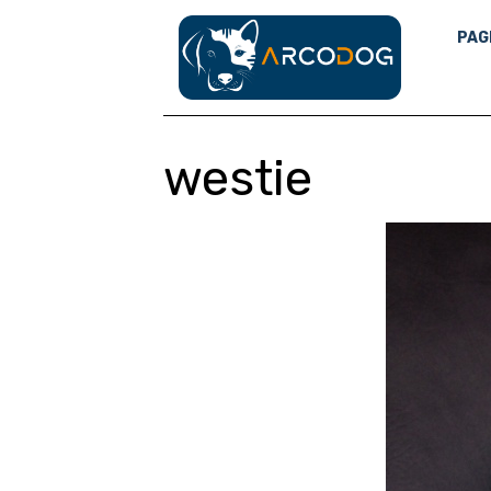
PAG
westie